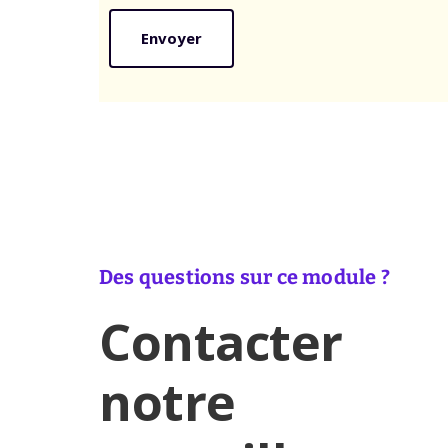
de
confidentialité
*
Des questions sur ce module ?
Contacter
notre