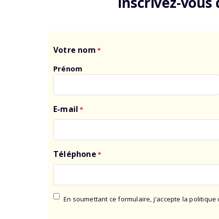
Inscrivez-vous
Votre nom
*
Prénom
E-mail
*
Téléphone
*
La
En soumettant ce formulaire, j'accepte la politique 
politique
CAPTCHA